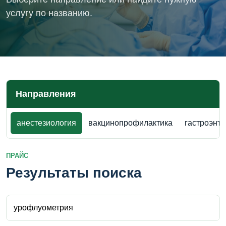
услугу по названию.
Направления
анестезиология
вакцинопрофилактика
гастроэнт
ПРАЙС
Результаты поиска
Поиск внутри прайса