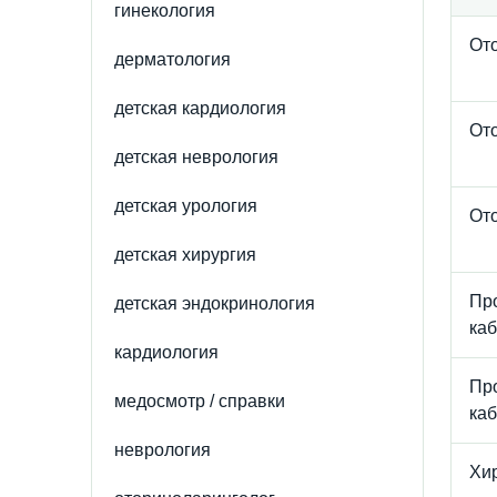
гинекология
От
дерматология
детская кардиология
От
детская неврология
детская урология
От
детская хирургия
Пр
детская эндокринология
каб
кардиология
Пр
медосмотр / справки
каб
неврология
Хи