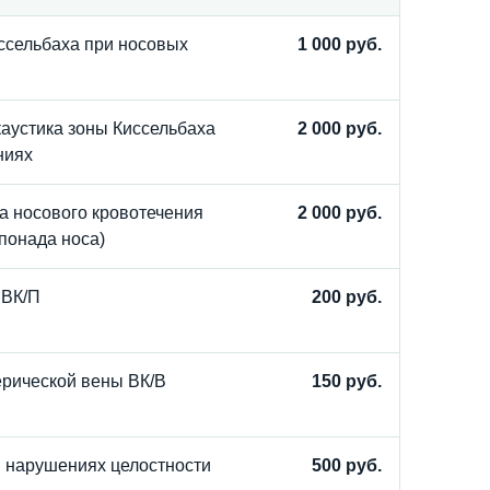
ссельбаха при носовых
1 000 руб.
каустика зоны Киссельбаха
2 000 руб.
ниях
а носового кровотечения
2 000 руб.
понада носа)
 ВК/П
200 руб.
ерической вены ВК/В
150 руб.
 нарушениях целостности
500 руб.