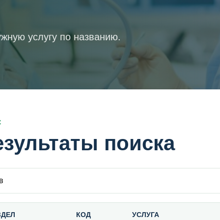
жную услугу по названию.
С
езультаты поиска
 внутри прайса
ЗДЕЛ
КОД
УСЛУГА