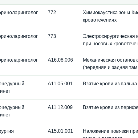
ориноларинголог
772
Химиокаустика зоны Ки
кровотечениях
ориноларинголог
773
Электрохирургическая 
при носовых кровотече
ориноларинголог
A16.08.006
Механическая остановк
(передняя и задняя там
оцедурный
A11.05.001
Взятие крови из пальца
инет
оцедурный
A11.12.009
Взятие крови из периф
инет
рургия
A15.01.001
Наложение повязки при