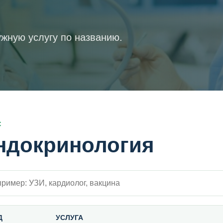
жную услугу по названию.
С
ндокринология
 внутри прайса
Д
УСЛУГА