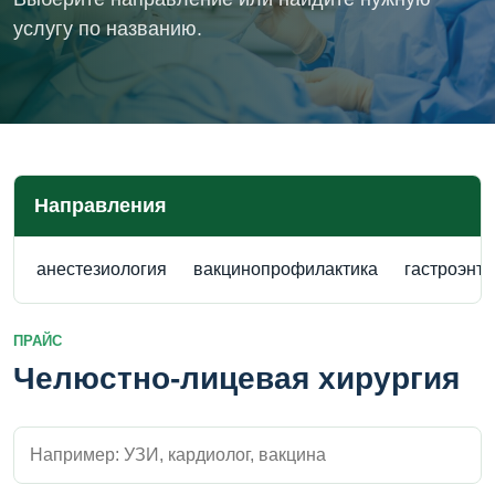
услугу по названию.
Направления
анестезиология
вакцинопрофилактика
гастроэнт
ПРАЙС
Челюстно-лицевая хирургия
Поиск внутри прайса