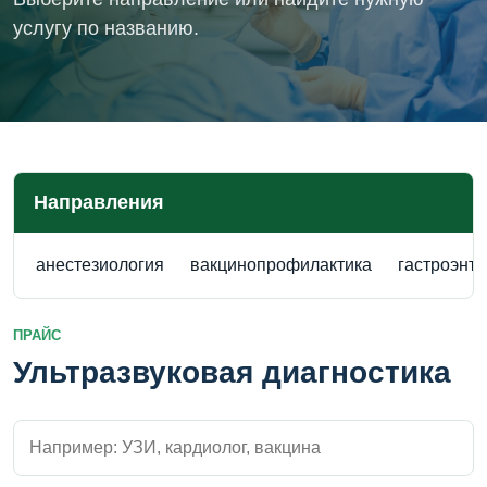
услугу по названию.
Направления
анестезиология
вакцинопрофилактика
гастроэнт
ПРАЙС
Ультразвуковая диагностика
Поиск внутри прайса