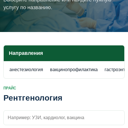
услугу по названию.
Направления
анестезиология
вакцинопрофилактика
гастроэнт
ПРАЙС
Рентгенология
Поиск внутри прайса