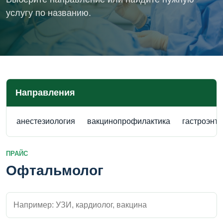
услугу по названию.
Направления
анестезиология
вакцинопрофилактика
гастроэнт
ПРАЙС
Офтальмолог
Поиск внутри прайса