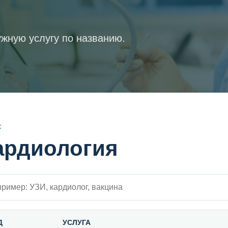
жную услугу по названию.
С
ардиология
 внутри прайса
Д
УСЛУГА