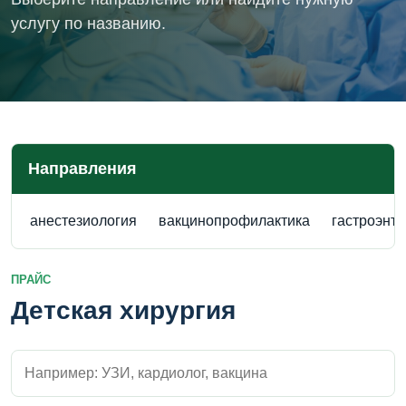
услугу по названию.
Направления
анестезиология
вакцинопрофилактика
гастроэнт
ПРАЙС
Детская хирургия
Поиск внутри прайса